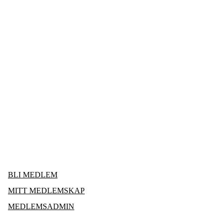
Medlemsportal
for Landås
Basketballklubb
BLI MEDLEM
MITT MEDLEMSKAP
MEDLEMSADMIN